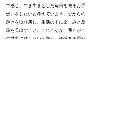
で感じ、生き生きとした毎日を送るお手
伝いをしたいと考えています。心からの
輝きを取り戻し、生活の中に楽しみと意
義を見出すこと。これこそが、我々がこ
の世界に残したいと願う、価値ある貢献
です。Enjinとの出会いが、皆さんにとっ
て新たな楽しみと喜びの源泉となり、幸
福で満たされた人生へと導くことを願っ
ています。
お問合せはこちら
​特定商取引法の表記